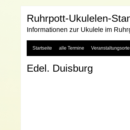
Zum
Inhalt
Ruhrpott-Ukulelen-St
springen
Informationen zur Ukulele im Ruhr
Startseite
alle Termine
Veranstaltungsorte
Edel. Duisburg