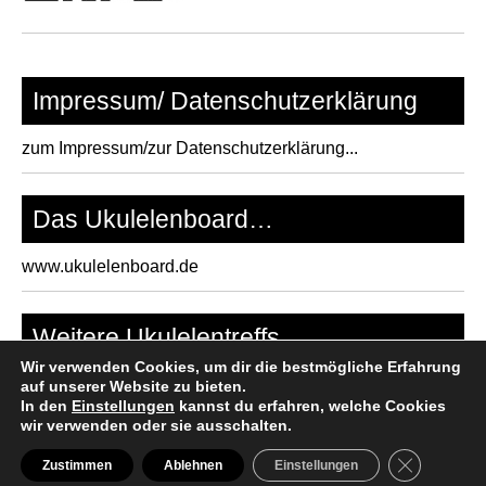
Impressum/ Datenschutzerklärung
zum Impressum/zur Datenschutzerklärung...
Das Ukulelenboard…
www.ukulelenboard.de
Weitere Ukulelentreffs…
Wir verwenden Cookies, um dir die bestmögliche Erfahrung
www.ukulelentreff.de
auf unserer Website zu bieten.
In den
Einstellungen
kannst du erfahren, welche Cookies
wir verwenden oder sie ausschalten.
GDPR Cooki
Zustimmen
Ablehnen
Einstellungen
Copyright 2026
Ruhrpott-Ukulelen-Stammtisch