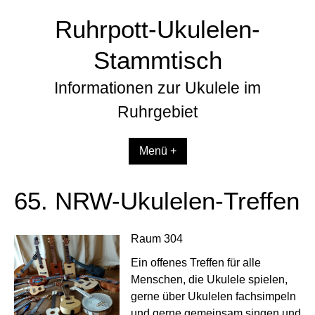
Zum
Ruhrpott-Ukulelen-
Inhalt
springen
Stammtisch
Informationen zur Ukulele im
Ruhrgebiet
Menü +
65. NRW-Ukulelen-Treffen
Raum 304
Ein offenes Treffen für alle
Menschen, die Ukulele spielen,
gerne über Ukulelen fachsimpeln
und gerne gemeinsam singen und